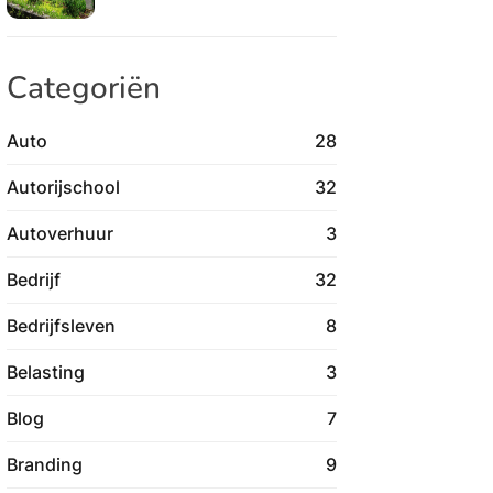
Categoriën
Auto
28
Autorijschool
32
Autoverhuur
3
Bedrijf
32
Bedrijfsleven
8
Belasting
3
Blog
7
Branding
9