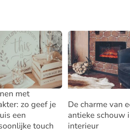
nen met
akter: zo geef je
De charme van e
huis een
antieke schouw i
soonlijke touch
interieur