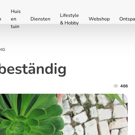
Huis
Lifestyle
n
en
Diensten
Webshop
Ontspa
& Hobby
tuin
DIG
beständig
466