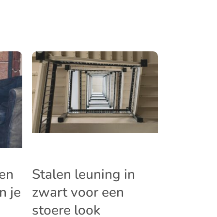
en
Stalen leuning in
n je
zwart voor een
stoere look