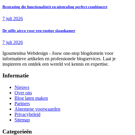
Bestrating die functionaliteit en uitstraling perfect combineert
7 juli 2026
De stille airco voor een rustige slaapkamer
7 juli 2026
Igoumenitsa Webdesign - Jouw one-stop blogdomein voor
informatieve artikelen en professionele blogservices. Laat je
inspireren en ontdek een wereld vol kennis en expertise.
Informatie
Nieuws
Over ons
Blog laten maken
Partners
Algemene voorwaarden
Privacybeleid
Sitemap
Categorieën