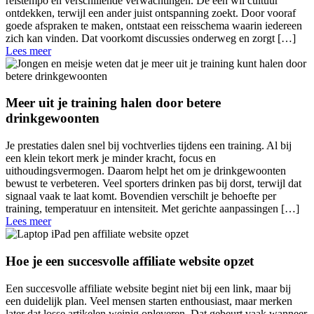
reistempo en verschillende verwachtingen. De één wil cultuur
ontdekken, terwijl een ander juist ontspanning zoekt. Door vooraf
goede afspraken te maken, ontstaat een reisschema waarin iedereen
zich kan vinden. Dat voorkomt discussies onderweg en zorgt […]
Lees meer
Meer uit je training halen door betere
drinkgewoonten
Je prestaties dalen snel bij vochtverlies tijdens een training. Al bij
een klein tekort merk je minder kracht, focus en
uithoudingsvermogen. Daarom helpt het om je drinkgewoonten
bewust te verbeteren. Veel sporters drinken pas bij dorst, terwijl dat
signaal vaak te laat komt. Bovendien verschilt je behoefte per
training, temperatuur en intensiteit. Met gerichte aanpassingen […]
Lees meer
Hoe je een succesvolle affiliate website opzet
Een succesvolle affiliate website begint niet bij een link, maar bij
een duidelijk plan. Veel mensen starten enthousiast, maar merken
later dat losse artikelen weinig opleveren. Dat gebeurt vaak wanneer