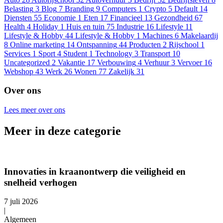
Belasting
3
Blog
7
Branding
9
Computers
1
Crypto
5
Default
14
Diensten
55
Economie
1
Eten
17
Financieel
13
Gezondheid
67
Health
4
Holiday
1
Huis en tuin
75
Industrie
16
Lifestyle
11
Lifestyle & Hobby
44
Lifestyle & Hobby
1
Machines
6
Makelaardij
8
Online marketing
14
Ontspanning
44
Producten
2
Rijschool
1
Services
1
Sport
4
Student
1
Technology
3
Transport
10
Uncategorized
2
Vakantie
17
Verbouwing
4
Verhuur
3
Vervoer
16
Webshop
43
Werk
26
Wonen
77
Zakelijk
31
Over ons
Lees meer over ons
Meer in deze categorie
Innovaties in kraanontwerp die veiligheid en
snelheid verhogen
7 juli 2026
|
Algemeen