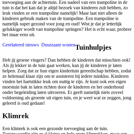
toevoeging aan de achtertuin. Een nadeel van een trampoline in de
tuin is dat het kan dat je altijd bezoek van kinderen zult hebben, zo
leuk vinden ze een trampoline namelijk! Maar laat niet alleen de
kinderen gebruik maken van de trampoline. Een trampoline is
namelijk super gezond voor jong en oud! Wist je dat je letterlijk
gelukkiger wordt van trampoline springen? Het is echt waar, probeer
het maar eens uit.
Gerelateerd nieuws
Duurzaam wonen
Tuinhulpjes
Heb jij groene vingers? Dan hebben de kinderen dat misschien ook!
Als jij lekker in de tuin gaat werken, kan jij de kinderen je laten
helpen. Zorg dat ze hun eigen kindertuin gereedschap hebben, zodat
ze helemaal klaar zijn om te assisteren bij iedere tuinklus. Kinderen
vinden het hartstikke leuk om nuttig te zijn. Je kunt ook een eigen
moestuin bak in laten richten door de kinderen en het onderhoud
onder begeleiding laten uitvoeren. Er geeft namelijk niets zoveel
voldoening als groente uit eigen tuin, en je weet wat ze zeggen, jong
geleerd is oud gedaan!
Klimrek
Een klimrek is ook een gezonde toevoeging aan de tuin.
Tegenwoordig zijn er al kleine en hele grote klimrekken, maar een