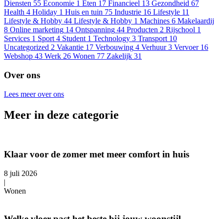
Diensten
55
Economie
1
Eten
17
Financieel
13
Gezondheid
67
Health
4
Holiday
1
Huis en tuin
75
Industrie
16
Lifestyle
11
Lifestyle & Hobby
44
Lifestyle & Hobby
1
Machines
6
Makelaardij
8
Online marketing
14
Ontspanning
44
Producten
2
Rijschool
1
Services
1
Sport
4
Student
1
Technology
3
Transport
10
Uncategorized
2
Vakantie
17
Verbouwing
4
Verhuur
3
Vervoer
16
Webshop
43
Werk
26
Wonen
77
Zakelijk
31
Over ons
Lees meer over ons
Meer in deze categorie
Klaar voor de zomer met meer comfort in huis
8 juli 2026
|
Wonen
Welke vloer past het beste bij jouw woonstijl