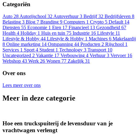
Categoriën
Auto
28
Autorijschool
32
Autoverhuur
3
Bedrijf
32
Bedrijfsleven
8
Belasting
3
Blog
7
Branding
9
Computers
1
Crypto
5
Default
14
Diensten
55
Economie
1
Eten
17
Financieel
13
Gezondheid
67
Health
4
Holiday
1
Huis en tuin
75
Industrie
16
Lifestyle
11
Lifestyle & Hobby
44
Lifestyle & Hobby
1
Machines
6
Makelaardij
8
Online marketing
14
Ontspanning
44
Producten
2
Rijschool
1
Services
1
Sport
4
Student
1
Technology
3
Transport
10
Uncategorized
2
Vakantie
17
Verbouwing
4
Verhuur
3
Vervoer
16
Webshop
43
Werk
26
Wonen
77
Zakelijk
31
Over ons
Lees meer over ons
Meer in deze categorie
Hoe een truckspuiterij de levensduur van je
vrachtwagen verlengt