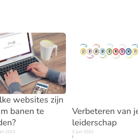
ke websites zijn
om banen te
Verbeteren van j
den?
leiderschap
ari 2023
2 juni 2022
|