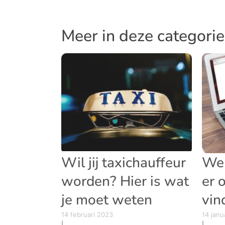
Meer in deze categorie
Wil jij taxichauffeur
Wel
worden? Hier is wat
er 
je moet weten
vin
14 februari 2023
14 janu
|
|