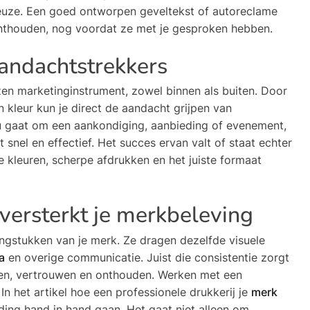
keuze. Een goed ontworpen geveltekst of autoreclame
thouden, nog voordat ze met je gesproken hebben.
aandachtstrekkers
zen marketinginstrument, zowel binnen als buiten. Door
n kleur kun je direct de aandacht grijpen van
u gaat om een aankondiging, aanbieding of evenement,
snel en effectief. Het succes ervan valt of staat echter
e kleuren, scherpe afdrukken en het juiste formaat
 versterkt je merkbeleving
lengstukken van je merk. Ze dragen dezelfde visuele
a
en overige communicatie. Juist die consistentie zorgt
en, vertrouwen en onthouden. Werken met een
l. In het artikel hoe een professionele drukkerij je
merk
ing hand in hand gaan. Het gaat niet alleen om