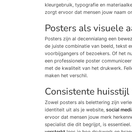
kleurgebruik, typografie en materiaal
zorgt ervoor dat mensen jouw naam on
Posters als visuele 
Posters zijn al decennialang een bewe
de juiste combinatie van beeld, tekst e
voorbijgangers of bezoekers. Of het n
een professionele poster communiceert 
met de kwaliteit van het drukwerk. Fell
maken het verschil.
Consistente huisstijl
Zowel posters als belettering zijn ver
identiteit uit als je website,
social medi
ervoor dat mensen jouw merk herkenn
specialist die dit begrijpt, is essentiee
versterkt
lees je hoe drukwerk en brand