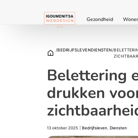
Gezondheid
Wone
/
BEDRIJFSLEVEN
DIENSTEN
/
BELETTE
ZICHTBAAR
Belettering 
drukken voo
zichtbaarhei
13 oktober 2025
|
Bedrijfsleven
,
Diensten