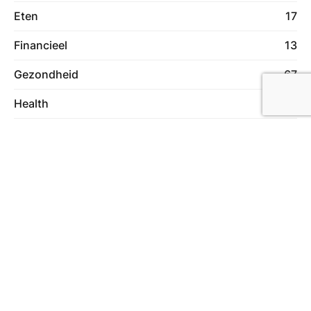
Eten
17
Financieel
13
Gezondheid
67
Health
4
Holiday
1
Huis en tuin
75
Industrie
16
Lifestyle
11
Lifestyle & Hobby
44
Lifestyle & Hobby
1
Machines
6