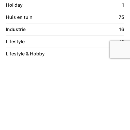
Holiday
1
Huis en tuin
75
Industrie
16
Lifestyle
11
Lifestyle & Hobby
44
Lifestyle & Hobby
1
Machines
6
Makelaardij
8
Online marketing
14
Ontspanning
44
Producten
2