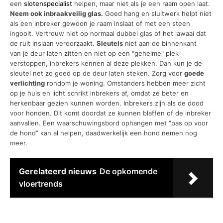
een
slotenspecialist
helpen, maar niet als je een raam open laat.
Neem ook inbraakveilig glas.
Goed hang en sluitwerk helpt niet
als een inbreker gewoon je raam inslaat of met een steen
ingooit. Vertrouw niet op normaal dubbel glas of het lawaai dat
de ruit inslaan veroorzaakt.
Sleutels
niet aan de binnenkant
van je deur laten zitten en niet op een "geheime" plek
verstoppen, inbrekers kennen al deze plekken. Dan kun je de
sleutel net zo goed op de deur laten steken. Zorg voor
goede
verlichting
rondom je woning. Omstanders hebben meer zicht
op je huis en licht schrikt inbrekers af, omdat ze beter en
herkenbaar gezien kunnen worden. Inbrekers zijn als de dood
voor honden. Dit komt doordat ze kunnen blaffen of de inbreker
aanvallen. Een waarschuwingsbord ophangen met “pas op voor
de hond” kan al helpen, daadwerkelijk een hond nemen nog
meer.
Gerelateerd nieuws
De opkomende
vloertrends