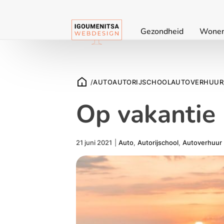
Gezondheid
Wone
/
AUTO
AUTORIJSCHOOL
AUTOVERHUUR
Op vakantie
21 juni 2021
|
Auto
,
Autorijschool
,
Autoverhuur