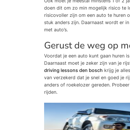
Ook moet je meestal minstens 1 of 2 jaa
doen dit om zo min mogelijk risico te 
risicovoller zijn om een auto te huren o
stuk anders zijn. Daarnaast wordt er i
met auto’s.
Gerust de weg op me
Voordat je een auto kunt gaan huren is h
Daarnaast moet je zeker zijn van je rij
driving lessons den bosch
krijg je all
van verzekerd dat je snel en goed je ri
anders of roekelozer gereden. Probeer d
rijden.