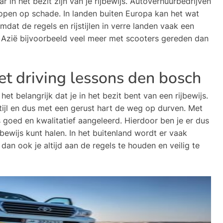
r in het bezit zijn van je rijbewijs. Autoverhuurbedrijven
lopen op schade. In landen buiten Europa kan het wat
mdat de regels en rijstijlen in verre landen vaak een
n Azië bijvoorbeeld veel meer met scooters gereden dan
t driving lessons den bosch
et belangrijk dat je in het bezit bent van een rijbewijs.
stijl en dus met een gerust hart de weg op durven. Met
es goed en kwalitatief aangeleerd. Hierdoor ben je er dus
jbewijs kunt halen. In het buitenland wordt er vaak
an ook je altijd aan de regels te houden en veilig te