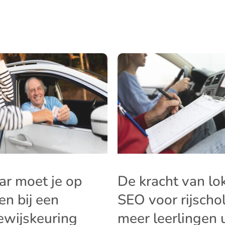
r moet je op
De kracht van lo
ten bij een
SEO voor rijscho
bewijskeuring
meer leerlingen u