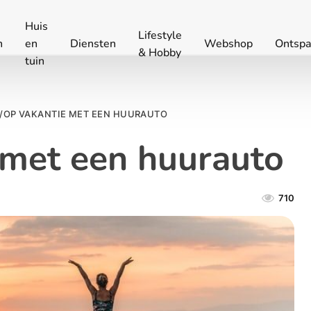
Huis
Lifestyle
n
en
Diensten
Webshop
Ontspa
& Hobby
tuin
/
OP VAKANTIE MET EEN HUURAUTO
 met een huurauto
710