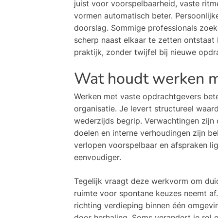
juist voor voorspelbaarheid, vaste ritm
vormen automatisch beter. Persoonlijk
doorslag. Sommige professionals zoeke
scherp naast elkaar te zetten ontstaat
praktijk, zonder twijfel bij nieuwe opdr
Wat houdt werken me
Werken met vaste opdrachtgevers bet
organisatie. Je levert structureel waa
wederzijds begrip. Verwachtingen zijn 
doelen en interne verhoudingen zijn be
verlopen voorspelbaar en afspraken lig
eenvoudiger.
Tegelijk vraagt deze werkvorm om duide
ruimte voor spontane keuzes neemt af.
richting verdieping binnen één omgevin
door herhaling. Soms verandert je rol e