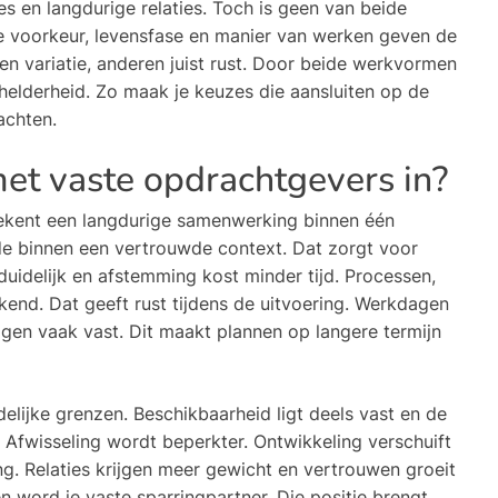
es en langdurige relaties. Toch is geen van beide
e voorkeur, levensfase en manier van werken geven de
n variatie, anderen juist rust. Door beide werkvormen
 helderheid. Zo maak je keuzes die aansluiten op de
achten.
t vaste opdrachtgevers in?
ekent een langdurige samenwerking binnen één
rde binnen een vertrouwde context. Dat zorgt voor
duidelijk en afstemming kost minder tijd. Processen,
kend. Dat geeft rust tijdens de uitvoering. Werkdagen
gen vaak vast. Dit maakt plannen op langere termijn
lijke grenzen. Beschikbaarheid ligt deels vast en de
 Afwisseling wordt beperkter. Ontwikkeling verschuift
g. Relaties krijgen meer gewicht en vertrouwen groeit
n word je vaste sparringpartner. Die positie brengt