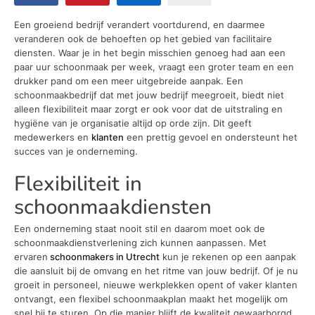
Een groeiend bedrijf verandert voortdurend, en daarmee
veranderen ook de behoeften op het gebied van facilitaire
diensten. Waar je in het begin misschien genoeg had aan een
paar uur schoonmaak per week, vraagt een groter team en een
drukker pand om een meer uitgebreide aanpak. Een
schoonmaakbedrijf dat met jouw bedrijf meegroeit, biedt niet
alleen flexibiliteit maar zorgt er ook voor dat de uitstraling en
hygiëne van je organisatie altijd op orde zijn. Dit geeft
medewerkers en
klanten
een prettig gevoel en ondersteunt het
succes van je onderneming.
Flexibiliteit in
schoonmaakdiensten
Een onderneming staat nooit stil en daarom moet ook de
schoonmaakdienstverlening zich kunnen aanpassen. Met
ervaren
schoonmakers in Utrecht
kun je rekenen op een aanpak
die aansluit bij de omvang en het ritme van jouw bedrijf. Of je nu
groeit in personeel, nieuwe werkplekken opent of vaker klanten
ontvangt, een flexibel schoonmaakplan maakt het mogelijk om
snel bij te sturen. Op die manier blijft de kwaliteit gewaarborgd