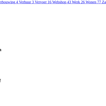
erbouwing
4
Verhuur
3
Vervoer
16
Webshop
43
Werk
26
Wonen
77
Za
n
f