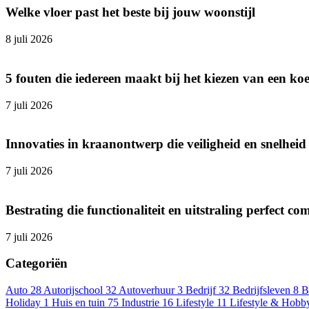
Welke vloer past het beste bij jouw woonstijl
8 juli 2026
5 fouten die iedereen maakt bij het kiezen van een ko
7 juli 2026
Innovaties in kraanontwerp die veiligheid en snelhei
7 juli 2026
Bestrating die functionaliteit en uitstraling perfect co
7 juli 2026
Categoriën
Auto
28
Autorijschool
32
Autoverhuur
3
Bedrijf
32
Bedrijfsleven
8
B
Holiday
1
Huis en tuin
75
Industrie
16
Lifestyle
11
Lifestyle & Hobb