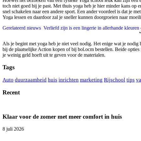
Hoewel het bezoeken van een fysieke Yoga school leuk kan zijn een er 
toch niet goed bij je past. Met thuis yoga heb je hier minder kans op e
snel schakelen naar een andere sport. Een ander voordeel is dat je met
Yoga lessen en daardoor zal je sneller kunnen doorgroeien naar moeil
Gerelateerd nieuws
Verliefd zijn is een lingerie in allerhande kleuren
Als je begint met yoga heb je niet veel nodig. Het enige wat je nodi
bij de plaatselijke Action kopen of bij bol.ocm bestellen. Beide opties
je weinig geld hoeft uit te geven voor de materialen.
Tags
Auto
duurzaamheid
huis
inrichten
marketing
Rijschool
tips
va
Recent
Klaar voor de zomer met meer comfort in huis
8 juli 2026