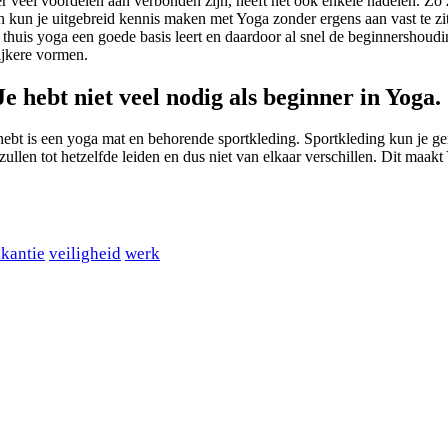
veel voordelen aan verbonden zijn, heeft het ook enkele nadelen. Zo za
n kun je uitgebreid kennis maken met Yoga zonder ergens aan vast te zitte
 thuis yoga een goede basis leert en daardoor al snel de beginnershoudi
ijkere vormen.
Je hebt niet veel nodig als beginner in Yoga.
g hebt is een yoga mat en behorende sportkleding. Sportkleding kun je g
 zullen tot hetzelfde leiden en dus niet van elkaar verschillen. Dit maa
kantie
veiligheid
werk