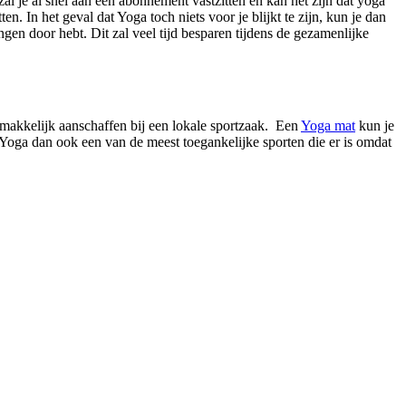
l je al snel aan een abonnement vastzitten en kan het zijn dat yoga
n. In het geval dat Yoga toch niets voor je blijkt te zijn, kun je dan
ngen door hebt. Dit zal veel tijd besparen tijdens de gezamenlijke
emakkelijk aanschaffen bij een lokale sportzaak. Een
Yoga mat
kun je
kt Yoga dan ook een van de meest toegankelijke sporten die er is omdat