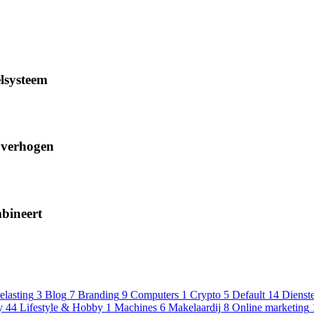
elsysteem
d verhogen
mbineert
elasting
3
Blog
7
Branding
9
Computers
1
Crypto
5
Default
14
Dienst
y
44
Lifestyle & Hobby
1
Machines
6
Makelaardij
8
Online marketing