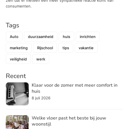
zien dat er meteen een meer sympathieke reactie komt van
consumenten.
Tags
Auto
duurzaamheid
huis
inrichten
marketing
Rijschool
tips
vakantie
veiligheid
werk
Recent
Klaar voor de zomer met meer comfort in
huis
8 juli 2026
Welke vloer past het beste bij jouw
woonstijl