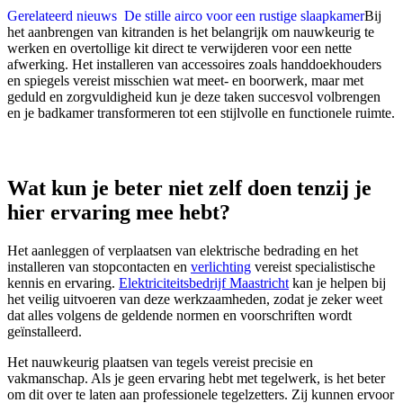
Gerelateerd nieuws
De stille airco voor een rustige slaapkamer
Bij
het aanbrengen van kitranden is het belangrijk om nauwkeurig te
werken en overtollige kit direct te verwijderen voor een nette
afwerking. Het installeren van accessoires zoals handdoekhouders
en spiegels vereist misschien wat meet- en boorwerk, maar met
geduld en zorgvuldigheid kun je deze taken succesvol volbrengen
en je badkamer transformeren tot een stijlvolle en functionele ruimte.
Wat kun je beter niet zelf doen tenzij je
hier ervaring mee hebt?
Het aanleggen of verplaatsen van elektrische bedrading en het
installeren van stopcontacten en
verlichting
vereist specialistische
kennis en ervaring.
Elektriciteitsbedrijf Maastricht
kan je helpen bij
het veilig uitvoeren van deze werkzaamheden, zodat je zeker weet
dat alles volgens de geldende normen en voorschriften wordt
geïnstalleerd.
Het nauwkeurig plaatsen van tegels vereist precisie en
vakmanschap. Als je geen ervaring hebt met tegelwerk, is het beter
om dit over te laten aan professionele tegelzetters. Zij kunnen ervoor