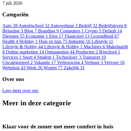
7 juli 2026
Categoriën
Auto
28
Autorijschool
32
Autoverhuur
3
Bedrijf
32
Bedrijfsleven
8
Belasting
3
Blog
7
Branding
9
Computers
1
Crypto
5
Default
14
Diensten
55
Economie
1
Eten
17
Financieel
13
Gezondheid
67
Health
4
Holiday
1
Huis en tuin
75
Industrie
16
Lifestyle
11
Lifestyle & Hobby
44
Lifestyle & Hobby
1
Machines
6
Makelaardij
8
Online marketing
14
Ontspanning
44
Producten
2
Rijschool
1
Services
1
Sport
4
Student
1
Technology
3
Transport
10
Uncategorized
2
Vakantie
17
Verbouwing
4
Verhuur
3
Vervoer
16
Webshop
43
Werk
26
Wonen
77
Zakelijk
31
Over ons
Lees meer over ons
Meer in deze categorie
Klaar voor de zomer met meer comfort in huis