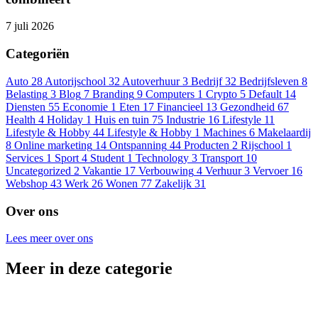
7 juli 2026
Categoriën
Auto
28
Autorijschool
32
Autoverhuur
3
Bedrijf
32
Bedrijfsleven
8
Belasting
3
Blog
7
Branding
9
Computers
1
Crypto
5
Default
14
Diensten
55
Economie
1
Eten
17
Financieel
13
Gezondheid
67
Health
4
Holiday
1
Huis en tuin
75
Industrie
16
Lifestyle
11
Lifestyle & Hobby
44
Lifestyle & Hobby
1
Machines
6
Makelaardij
8
Online marketing
14
Ontspanning
44
Producten
2
Rijschool
1
Services
1
Sport
4
Student
1
Technology
3
Transport
10
Uncategorized
2
Vakantie
17
Verbouwing
4
Verhuur
3
Vervoer
16
Webshop
43
Werk
26
Wonen
77
Zakelijk
31
Over ons
Lees meer over ons
Meer in deze categorie