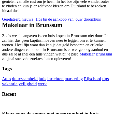
genieten van alle rust om je heen. In het bos zijn vele wandelroutes
te vinden en kun je er zelf voor kiezen om Duitsland te bezoeken.
Ideaal dus!
Gerelateerd nieuws
Tips bij de aankoop van jouw droomhuis
Makelaar in Brunssum
Zoals we al aangaven is een huis kopen in Brunssum niet duur. Je
zal hier dus geen kapitaal hoeven neer te leggen om er te kunnen
wonen. Heel fijn want dan kan je dat geld besparen en er leuke
andere dingen van doen. In Brunssum is er wel genoeg aanbod en
dus zal je al snel een huis vinden wat bij je past.
Makelaar Brunssum
zal je al snel vele zoekresultaten opleveren!
Tags
Auto
duurzaamheid
huis
inrichten
marketing
Rijschool
tips
vakantie
veiligheid
werk
Recent
Klaar voor de zomer met meer comfort in huis