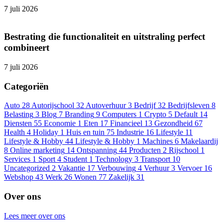
7 juli 2026
Bestrating die functionaliteit en uitstraling perfect
combineert
7 juli 2026
Categoriën
Auto
28
Autorijschool
32
Autoverhuur
3
Bedrijf
32
Bedrijfsleven
8
Belasting
3
Blog
7
Branding
9
Computers
1
Crypto
5
Default
14
Diensten
55
Economie
1
Eten
17
Financieel
13
Gezondheid
67
Health
4
Holiday
1
Huis en tuin
75
Industrie
16
Lifestyle
11
Lifestyle & Hobby
44
Lifestyle & Hobby
1
Machines
6
Makelaardij
8
Online marketing
14
Ontspanning
44
Producten
2
Rijschool
1
Services
1
Sport
4
Student
1
Technology
3
Transport
10
Uncategorized
2
Vakantie
17
Verbouwing
4
Verhuur
3
Vervoer
16
Webshop
43
Werk
26
Wonen
77
Zakelijk
31
Over ons
Lees meer over ons