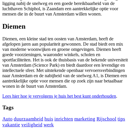
ligging nabij de snelweg en een goede bereikbaarheid van de
luchthaven Schiphol, is Zaandam een aantrekkelijke optie voor
mensen die in de buurt van Amsterdam willen wonen.
Diemen
Diemen, een kleine stad ten oosten van Amsterdam, heeft de
afgelopen jaren aan populariteit gewonnen. De stad biedt een mix
van moderne woonwijken en groene omgevingen. Diemen heeft
goede voorzieningen, waaronder winkels, scholen en
sportfaciliteiten. Het is ook de thuisbasis van de bekende universiteit
van Amsterdam (Science Park) en biedt daardoor een levendige en
intellectuele sfeer. Met uitstekende openbaar vervoersverbindingen
naar Amsterdam en de nabijheid van de snelweg A1, is Diemen een
aantrekkelijke optie voor mensen die op zoek zijn naar betaalbaar
wonen in de buurt van Amsterdam.
Lees hier hoe je vervolgens je huis het best kunt onderhouden
.
Tags
Auto
duurzaamheid
huis
inrichten
marketing
Rijschool
tips
vakantie
veiligheid
werk