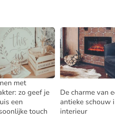
nen met
akter: zo geef je
De charme van e
huis een
antieke schouw i
soonlijke touch
interieur