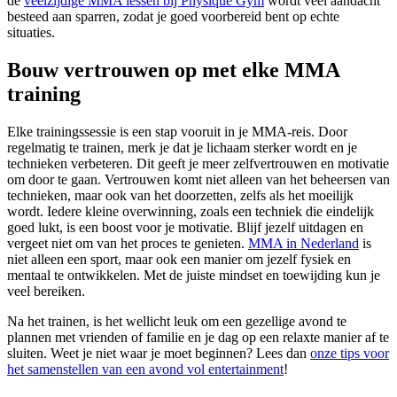
de
veelzijdige MMA lessen bij Physique Gym
wordt veel aandacht
besteed aan sparren, zodat je goed voorbereid bent op echte
situaties.
Bouw vertrouwen op met elke MMA
training
Elke trainingssessie is een stap vooruit in je MMA-reis. Door
regelmatig te trainen, merk je dat je lichaam sterker wordt en je
technieken verbeteren. Dit geeft je meer zelfvertrouwen en motivatie
om door te gaan. Vertrouwen komt niet alleen van het beheersen van
technieken, maar ook van het doorzetten, zelfs als het moeilijk
wordt. Iedere kleine overwinning, zoals een techniek die eindelijk
goed lukt, is een boost voor je motivatie. Blijf jezelf uitdagen en
vergeet niet om van het proces te genieten.
MMA in Nederland
is
niet alleen een sport, maar ook een manier om jezelf fysiek en
mentaal te ontwikkelen. Met de juiste mindset en toewijding kun je
veel bereiken.
Na het trainen, is het wellicht leuk om een gezellige avond te
plannen met vrienden of familie en je dag op een relaxte manier af te
sluiten. Weet je niet waar je moet beginnen? Lees dan
onze tips voor
het samenstellen van een avond vol entertainment
!