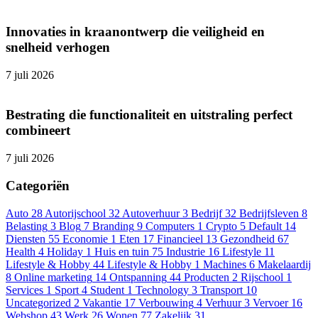
Innovaties in kraanontwerp die veiligheid en
snelheid verhogen
7 juli 2026
Bestrating die functionaliteit en uitstraling perfect
combineert
7 juli 2026
Categoriën
Auto
28
Autorijschool
32
Autoverhuur
3
Bedrijf
32
Bedrijfsleven
8
Belasting
3
Blog
7
Branding
9
Computers
1
Crypto
5
Default
14
Diensten
55
Economie
1
Eten
17
Financieel
13
Gezondheid
67
Health
4
Holiday
1
Huis en tuin
75
Industrie
16
Lifestyle
11
Lifestyle & Hobby
44
Lifestyle & Hobby
1
Machines
6
Makelaardij
8
Online marketing
14
Ontspanning
44
Producten
2
Rijschool
1
Services
1
Sport
4
Student
1
Technology
3
Transport
10
Uncategorized
2
Vakantie
17
Verbouwing
4
Verhuur
3
Vervoer
16
Webshop
43
Werk
26
Wonen
77
Zakelijk
31