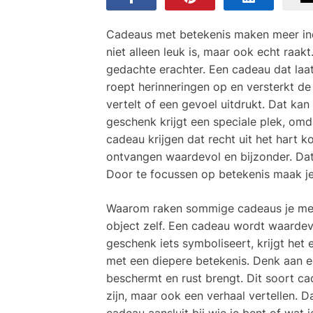
Cadeaus met betekenis maken meer ind
niet alleen leuk is, maar ook echt raak
gedachte erachter. Een cadeau dat laat 
roept herinneringen op en versterkt de
vertelt of een gevoel uitdrukt. Dat kan 
geschenk krijgt een speciale plek, omda
cadeau krijgen dat recht uit het hart 
ontvangen waardevol en bijzonder. Dat
Door te focussen op betekenis maak j
Waarom raken sommige cadeaus je mee
object zelf. Een cadeau wordt waardevo
geschenk iets symboliseert, krijgt het 
met een diepere betekenis. Denk aan 
beschermt en rust brengt. Dit soort ca
zijn, maar ook een verhaal vertellen. 
cadeau aansluit bij wie je bent of wat j