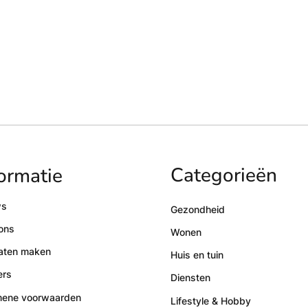
Categorieën
ormatie
ws
Gezondheid
ons
Wonen
laten maken
Huis en tuin
ers
Diensten
mene voorwaarden
Lifestyle & Hobby