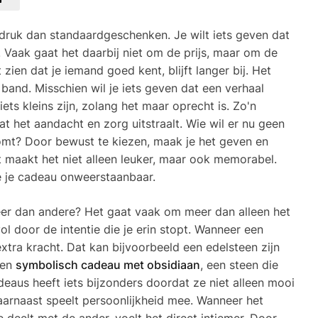
ruk dan standaardgeschenken. Je wilt iets geven dat
t. Vaak gaat het daarbij niet om de prijs, maar om de
zien dat je iemand goed kent, blijft langer bij. Het
 band. Misschien wil je iets geven dat een verhaal
iets kleins zijn, zolang het maar oprecht is. Zo'n
t het aandacht en zorg uitstraalt. Wie wil er nu geen
komt? Door bewust te kiezen, maak je het geven en
 maakt het niet alleen leuker, maar ook memorabel.
e je cadeau onweerstaanbaar.
r dan andere? Het gaat vaak om meer dan alleen het
l door de intentie die je erin stopt. Wanneer een
extra kracht. Dat kan bijvoorbeeld een edelsteen zijn
een
symbolisch cadeau met obsidiaan
, een steen die
deaus heeft iets bijzonders doordat ze niet alleen mooi
Daarnaast speelt persoonlijkheid mee. Wanneer het
e deelt met de ander, voelt het direct intiemer. Door