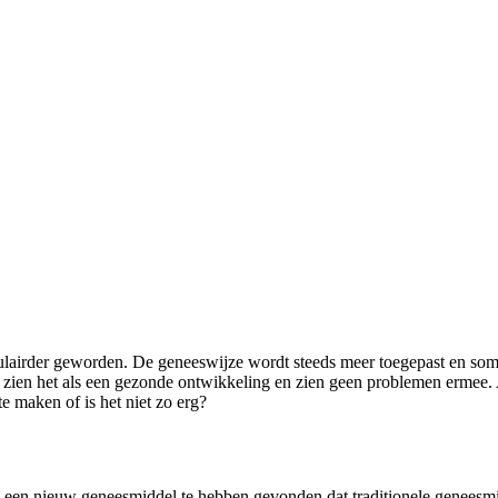
pulairder geworden. De geneeswijze wordt steeds meer toegepast en soms
ien het als een gezonde ontwikkeling en zien geen problemen ermee. An
e maken of is het niet zo erg?
een nieuw geneesmiddel te hebben gevonden dat traditionele geneesmi