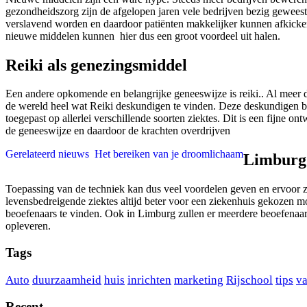
gezondheidszorg zijn de afgelopen jaren vele bedrijven bezig gewees
verslavend worden en daardoor patiënten makkelijker kunnen afkicken.
nieuwe middelen kunnen hier dus een groot voordeel uit halen.
Reiki als genezingsmiddel
Een andere opkomende en belangrijke geneeswijze is reiki.. Al meer d
de wereld heel wat Reiki deskundigen te vinden. Deze deskundigen br
toegepast op allerlei verschillende soorten ziektes. Dit is een fijne 
de geneeswijze en daardoor de krachten overdrijven
Gerelateerd nieuws
Het bereiken van je droomlichaam
Limburg 
Toepassing van de techniek kan dus veel voordelen geven en ervoor zorg
levensbedreigende ziektes altijd beter voor een ziekenhuis gekozen mo
beoefenaars te vinden. Ook in Limburg zullen er meerdere beoefenaar
opleveren.
Tags
Auto
duurzaamheid
huis
inrichten
marketing
Rijschool
tips
va
Recent