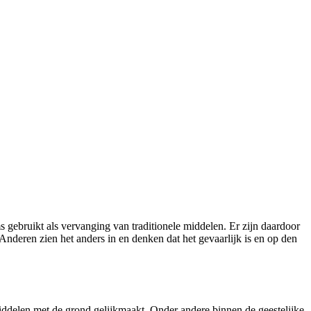
 gebruikt als vervanging van traditionele middelen. Er zijn daardoor
deren zien het anders in en denken dat het gevaarlijk is en op den
ddelen met de grond gelijkmaakt. Onder andere binnen de geestelijke