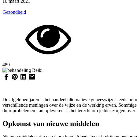
10 maart 2021
|
Gezondheid
489
De afgelopen jaren is het aandeel alternatieve geneeswijze steeds po
verschillende meningen over de wijze en de werking ervan. Sommige z
duur probelemen kan opleveren. Is het terecht om je hier zorgen over t
Opkomst van nieuwe middelen
Nieuwe middelen zijn een ware hype. Steeds meer bedrijven beweren 