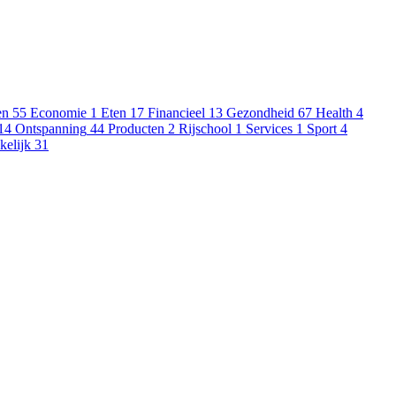
en
55
Economie
1
Eten
17
Financieel
13
Gezondheid
67
Health
4
14
Ontspanning
44
Producten
2
Rijschool
1
Services
1
Sport
4
kelijk
31