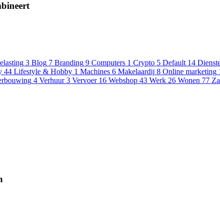
mbineert
elasting
3
Blog
7
Branding
9
Computers
1
Crypto
5
Default
14
Dienst
y
44
Lifestyle & Hobby
1
Machines
6
Makelaardij
8
Online marketing
erbouwing
4
Verhuur
3
Vervoer
16
Webshop
43
Werk
26
Wonen
77
Za
n