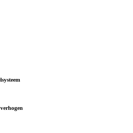
elsysteem
d verhogen