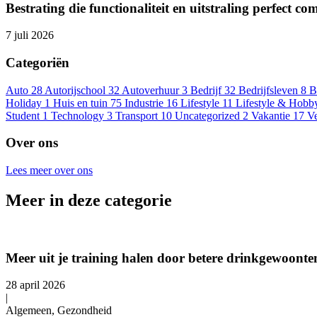
Bestrating die functionaliteit en uitstraling perfect co
7 juli 2026
Categoriën
Auto
28
Autorijschool
32
Autoverhuur
3
Bedrijf
32
Bedrijfsleven
8
B
Holiday
1
Huis en tuin
75
Industrie
16
Lifestyle
11
Lifestyle & Hobb
Student
1
Technology
3
Transport
10
Uncategorized
2
Vakantie
17
V
Over ons
Lees meer over ons
Meer in deze categorie
Meer uit je training halen door betere drinkgewoonte
28 april 2026
|
Algemeen, Gezondheid