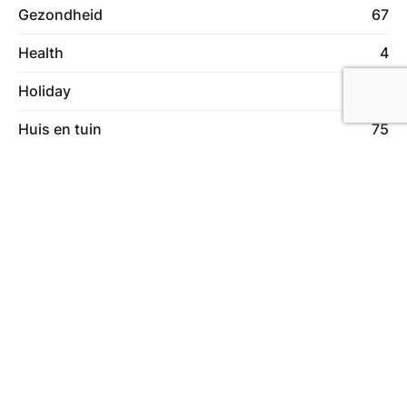
Gezondheid
67
Health
4
Holiday
1
Huis en tuin
75
Industrie
16
Lifestyle
11
Lifestyle & Hobby
44
Lifestyle & Hobby
1
Machines
6
Makelaardij
8
Online marketing
14