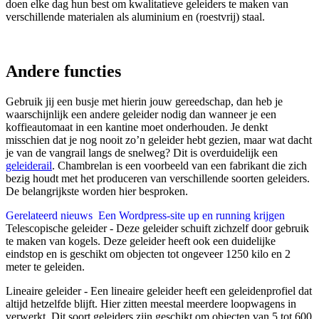
doen elke dag hun best om kwalitatieve geleiders te maken van
verschillende materialen als aluminium en (roestvrij) staal.
Andere functies
Gebruik jij een busje met hierin jouw gereedschap, dan heb je
waarschijnlijk een andere geleider nodig dan wanneer je een
koffieautomaat in een kantine moet onderhouden. Je denkt
misschien dat je nog nooit zo’n geleider hebt gezien, maar wat dacht
je van de vangrail langs de snelweg? Dit is overduidelijk een
geleiderail
. Chambrelan is een voorbeeld van een fabrikant die zich
bezig houdt met het produceren van verschillende soorten geleiders.
De belangrijkste worden hier besproken.
Gerelateerd nieuws
Een Wordpress-site up en running krijgen
Telescopische geleider - Deze geleider schuift zichzelf door gebruik
te maken van kogels. Deze geleider heeft ook een duidelijke
eindstop en is geschikt om objecten tot ongeveer 1250 kilo en 2
meter te geleiden.
Lineaire geleider - Een lineaire geleider heeft een geleidenprofiel dat
altijd hetzelfde blijft. Hier zitten meestal meerdere loopwagens in
verwerkt. Dit soort geleiders zijn geschikt om objecten van 5 tot 600