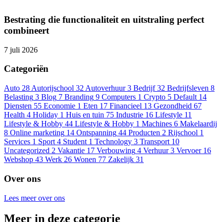
Bestrating die functionaliteit en uitstraling perfect
combineert
7 juli 2026
Categoriën
Auto
28
Autorijschool
32
Autoverhuur
3
Bedrijf
32
Bedrijfsleven
8
Belasting
3
Blog
7
Branding
9
Computers
1
Crypto
5
Default
14
Diensten
55
Economie
1
Eten
17
Financieel
13
Gezondheid
67
Health
4
Holiday
1
Huis en tuin
75
Industrie
16
Lifestyle
11
Lifestyle & Hobby
44
Lifestyle & Hobby
1
Machines
6
Makelaardij
8
Online marketing
14
Ontspanning
44
Producten
2
Rijschool
1
Services
1
Sport
4
Student
1
Technology
3
Transport
10
Uncategorized
2
Vakantie
17
Verbouwing
4
Verhuur
3
Vervoer
16
Webshop
43
Werk
26
Wonen
77
Zakelijk
31
Over ons
Lees meer over ons
Meer in deze categorie