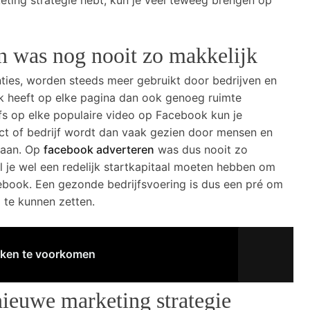
ting strategie hebt, kun je veel teweeg brengen op
n was nog nooit zo makkelijk
ies, worden steeds meer gebruikt door bedrijven en
ok heeft op elke pagina dan ook genoeg ruimte
lfs op elke populaire video op Facebook kun je
t of bedrijf wordt dan vaak gezien door mensen en
 aan. Op
facebook adverteren
was dus nooit zo
l je wel een redelijk startkapitaal moeten hebben om
ebook. Een gezonde bedrijfsvoering is dus een pré om
 te kunnen zetten.
aken te voorkomen
nieuwe marketing strategie