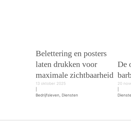
Belettering en posters
laten drukken voor
De 
maximale zichtbaarheid
bar
13 oktober 2025
20 nov
|
|
Bedrijfsleven, Diensten
Dienst