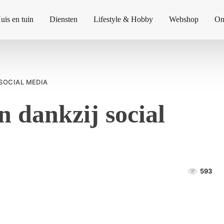
uis en tuin
Diensten
Lifestyle & Hobby
Webshop
On
SOCIAL MEDIA
 dankzij social
593