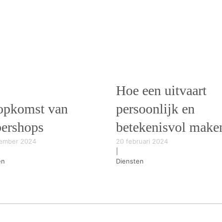
Hoe een uitvaart
opkomst van
persoonlijk en
bershops
betekenisvol make
ember 2024
20 februari 2024
|
en
Diensten