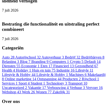
snelheid verhogen
7 juli 2026
Bestrating die functionaliteit en uitstraling perfect
combineert
7 juli 2026
Categoriën
Auto
28
Autorijschool
32
Autoverhuur
3
Bedrijf
32
Bedrijfsleven
8
Belasting
3
Blog
7
Branding
9
Computers
1
Crypto
5
Default
14
Diensten
55
Economie
1
Eten
17
Financieel
13
Gezondheid
67
Health
4
Holiday
1
Huis en tuin
75
Industrie
16
Lifestyle
11
Lifestyle & Hobby
44
Lifestyle & Hobby
1
Machines
6
Makelaardij
8
Online marketing
14
Ontspanning
44
Producten
2
Rijschool
1
Services
1
Sport
4
Student
1
Technology
3
Transport
10
Uncategorized
2
Vakantie
17
Verbouwing
4
Verhuur
3
Vervoer
16
Webshop
43
Werk
26
Wonen
77
Zakelijk
31
Over ons