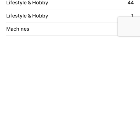
Lifestyle & Hobby
44
Lifestyle & Hobby
1
Machines
6
Makelaardij
8
Online marketing
14
Ontspanning
44
Producten
2
Rijschool
1
Services
1
Sport
4
Student
1