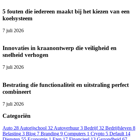
5 fouten die iedereen maakt bij het kiezen van een
koelsysteem
7 juli 2026
Innovaties in kraanontwerp die veiligheid en
snelheid verhogen
7 juli 2026
Bestrating die functionaliteit en uitstraling perfect
combineert
7 juli 2026
Categoriën
Auto
28
Autorijschool
32
Autoverhuur
3
Bedrijf
32
Bedrijfsleven
8
Belasting
3
Blog
7
Branding
9
Computers
1
Crypto
5
Default
14
Diensten
55
Economie
1
Eten
17
Financieel
13
Gezondheid
67