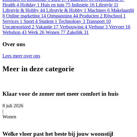
Health
4
Holiday
1
Huis en tuin
75
Industrie
16
Lifestyle
11
Lifestyle & Hobby
44
Lifestyle & Hobby
1
Machines
6
Makelaardij
8
Online marketing
14
Ontspanning
44
Producten
2
Rijschool
1
Services
1
Sport
4
Student
1
Technology
3
Transport
10
Uncategorized
2
Vakantie
17
Verbouwing
4
Verhuur
3
Vervoer
16
Webshop
43
Werk
26
Wonen
77
Zakelijk
31
Over ons
Lees meer over ons
Meer in deze categorie
Klaar voor de zomer met meer comfort in huis
8 juli 2026
|
Wonen
Welke vloer past het beste bij jouw woonstijl