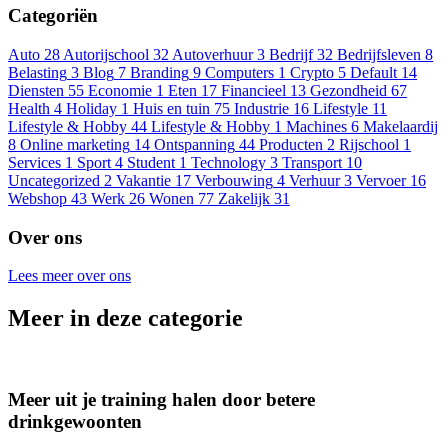
Categoriën
Auto
28
Autorijschool
32
Autoverhuur
3
Bedrijf
32
Bedrijfsleven
8
Belasting
3
Blog
7
Branding
9
Computers
1
Crypto
5
Default
14
Diensten
55
Economie
1
Eten
17
Financieel
13
Gezondheid
67
Health
4
Holiday
1
Huis en tuin
75
Industrie
16
Lifestyle
11
Lifestyle & Hobby
44
Lifestyle & Hobby
1
Machines
6
Makelaardij
8
Online marketing
14
Ontspanning
44
Producten
2
Rijschool
1
Services
1
Sport
4
Student
1
Technology
3
Transport
10
Uncategorized
2
Vakantie
17
Verbouwing
4
Verhuur
3
Vervoer
16
Webshop
43
Werk
26
Wonen
77
Zakelijk
31
Over ons
Lees meer over ons
Meer in deze categorie
Meer uit je training halen door betere
drinkgewoonten