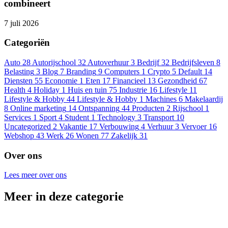
combineert
7 juli 2026
Categoriën
Auto
28
Autorijschool
32
Autoverhuur
3
Bedrijf
32
Bedrijfsleven
8
Belasting
3
Blog
7
Branding
9
Computers
1
Crypto
5
Default
14
Diensten
55
Economie
1
Eten
17
Financieel
13
Gezondheid
67
Health
4
Holiday
1
Huis en tuin
75
Industrie
16
Lifestyle
11
Lifestyle & Hobby
44
Lifestyle & Hobby
1
Machines
6
Makelaardij
8
Online marketing
14
Ontspanning
44
Producten
2
Rijschool
1
Services
1
Sport
4
Student
1
Technology
3
Transport
10
Uncategorized
2
Vakantie
17
Verbouwing
4
Verhuur
3
Vervoer
16
Webshop
43
Werk
26
Wonen
77
Zakelijk
31
Over ons
Lees meer over ons
Meer in deze categorie