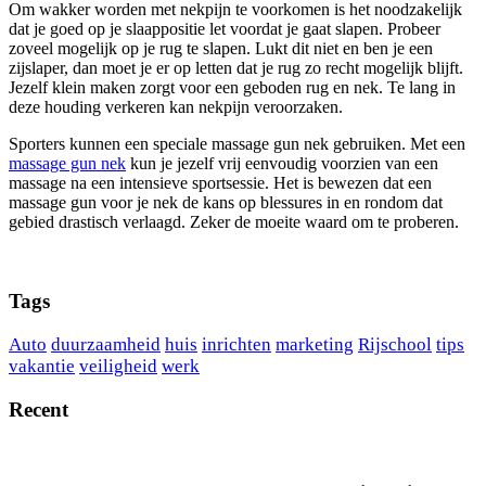
Om wakker worden met nekpijn te voorkomen is het noodzakelijk
dat je goed op je slaappositie let voordat je gaat slapen. Probeer
zoveel mogelijk op je rug te slapen. Lukt dit niet en ben je een
zijslaper, dan moet je er op letten dat je rug zo recht mogelijk blijft.
Jezelf klein maken zorgt voor een geboden rug en nek. Te lang in
deze houding verkeren kan nekpijn veroorzaken.
Sporters kunnen een speciale massage gun nek gebruiken. Met een
massage gun nek
kun je jezelf vrij eenvoudig voorzien van een
massage na een intensieve sportsessie. Het is bewezen dat een
massage gun voor je nek de kans op blessures in en rondom dat
gebied drastisch verlaagd. Zeker de moeite waard om te proberen.
Tags
Auto
duurzaamheid
huis
inrichten
marketing
Rijschool
tips
vakantie
veiligheid
werk
Recent