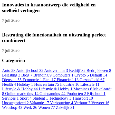
Innovaties in kraanontwerp die veiligheid en
snelheid verhogen
7 juli 2026
Bestrating die functionaliteit en uitstraling perfect
combineert
7 juli 2026
Categoriën
Auto
28
Autorijschool
32
Autoverhuur
3
Bedrijf
32
Bedrijfsleven
8
Belasting
3
Blog
7
Branding
9
Computers
1
Crypto
5
Default
14
Diensten
55
Economie
1
Eten
17
Financieel
13
Gezondheid
67
Health
4
Holiday
1
Huis en tuin
75
Industrie
16
Lifestyle
11
Lifestyle & Hobby
44
Lifestyle & Hobby
1
Machines
6
Makelaardij
8
Online marketing
14
Ontspanning
44
Producten
2
Rijschool
1
Services
1
Sport
4
Student
1
Technology
3
Transport
10
Uncategorized
2
Vakantie
17
Verbouwing
4
Verhuur
3
Vervoer
16
Webshop
43
Werk
26
Wonen
77
Zakelijk
31