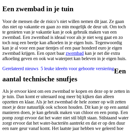
Een zwembad in je tuin
Voor de mensen die de risico’s niet willen nemen dit jaar. Ze gaan
dus niet op vakantie en gaan zo min mogelijk de deur uit. Om toch
te genieten van je vakantie kan je ook gebruik maken van een
zwembad. Een zwembad is ideaal voor als je niet weg gaat en zo
toch nog een beetje kan afkoelen in je eigen huis. Tegenwoordig
kan je al voor een paar tientjes of een paar honderd euro je eigen
zwembad krijgen. Een opzet baar
zwembad
kan je net die extra
afkoeling geven en ook wat waterpret kan beleven in je eigen huis.
Gerelateerd nieuws
5 leuke ideeën voor geboorte versiering
Een
aantal technische snufjes
Als je ervoor kiest om een zwembad te kopen en deze op te zetten in
je tuin. Dan komt er uiteraard nog meer bij kijken dan alleen
opzetten en klaar. Als je het zwembad de hele zomer op wilt zetten
moet je deze natuurlijk ook schoon houden. Dit kan je op een aantal
manieren doen, je kan gebruik maken van chloor en een pomp. Een
pomp zorgt ervoor dat het water niet stil blijft staan. Stilstaand water
zorgt ervoor dat het water-bacteriën aantrekt en dat er op den duur
een nare geur vanaf komt. Het laatste jaar hebben we geleerd hoe