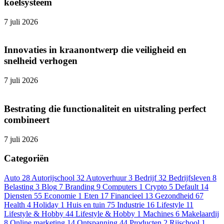
koelsysteem
7 juli 2026
Innovaties in kraanontwerp die veiligheid en
snelheid verhogen
7 juli 2026
Bestrating die functionaliteit en uitstraling perfect
combineert
7 juli 2026
Categoriën
Auto
28
Autorijschool
32
Autoverhuur
3
Bedrijf
32
Bedrijfsleven
8
Belasting
3
Blog
7
Branding
9
Computers
1
Crypto
5
Default
14
Diensten
55
Economie
1
Eten
17
Financieel
13
Gezondheid
67
Health
4
Holiday
1
Huis en tuin
75
Industrie
16
Lifestyle
11
Lifestyle & Hobby
44
Lifestyle & Hobby
1
Machines
6
Makelaardij
8
Online marketing
14
Ontspanning
44
Producten
2
Rijschool
1