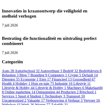
Innovaties in kraanontwerp die veiligheid en
snelheid verhogen
7 juli 2026
Bestrating die functionaliteit en uitstraling perfect
combineert
7 juli 2026
Categoriën
Auto
28
Autorijschool
32
Autoverhuur
3
Bedrijf
32
Bedrijfsleven
8
Belasting
3
Blog
7
Branding
9
Computers
1
Crypto
5
Default
14
Diensten
55
Economie
1
Eten
17
Financieel
13
Gezondheid
67
Health
4
Holiday
1
Huis en tuin
75
Industrie
16
Lifestyle
11
Lifestyle & Hobby
44
Lifestyle & Hobby
1
Machines
6
Makelaardij
8
Online marketing
14
Ontspanning
44
Producten
2
Rijschool
1
Services
1
Sport
4
Student
1
Technology
3
Transport
10
Uncategorized
2
Vakantie
17
Verbouwing
4
Verhuur
3
Vervoer
16
Webshop
43
Werk
26
Wonen
77
Zakelijk
31