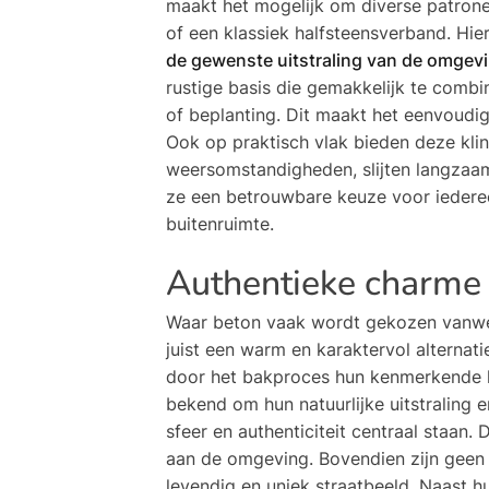
maakt het mogelijk om diverse patrone
of een klassiek halfsteensverband. Hi
de gewenste uitstraling van de omgev
rustige basis die gemakkelijk te combi
of beplanting. Dit maakt het eenvoudi
Ook op praktisch vlak bieden deze kli
weersomstandigheden, slijten langza
ze een betrouwbare keuze voor iedere
buitenruimte.
Authentieke charme m
Waar beton vaak wordt gekozen vanwege
juist een warm en karaktervol alternati
door het bakproces hun kenmerkende k
bekend om hun natuurlijke uitstraling 
sfeer en authenticiteit centraal staan
aan de omgeving. Bovendien zijn geen 
levendig en uniek straatbeeld. Naast h