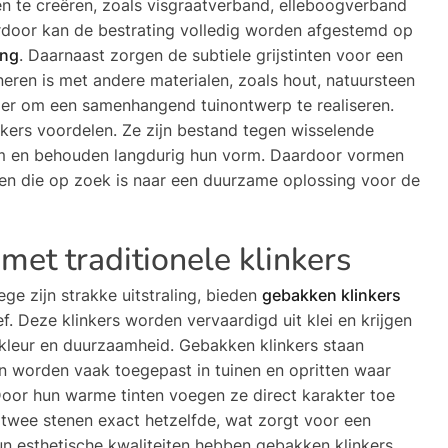
n te creëren, zoals visgraatverband, elleboogverband
erdoor kan de bestrating volledig worden afgestemd op
ing
. Daarnaast zorgen de subtiele grijstinten voor een
neren is met andere materialen, zoals hout, natuursteen
ger om een samenhangend tuinontwerp te realiseren.
nkers voordelen. Ze zijn bestand tegen wisselende
am en behouden langdurig hun vorm. Daardoor vormen
en die op zoek is naar een duurzame oplossing voor de
et traditionele klinkers
 zijn strakke uitstraling, bieden
gebakken klinkers
ef. Deze klinkers worden vervaardigd uit klei en krijgen
leur en duurzaamheid. Gebakken klinkers staan
en worden vaak toegepast in tuinen en opritten waar
. Door hun warme tinten voegen ze direct karakter toe
twee stenen exact hetzelfde, wat zorgt voor een
un esthetische kwaliteiten hebben gebakken klinkers