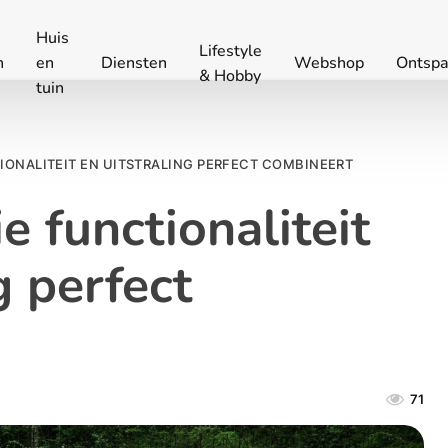
Huis
Lifestyle
n
en
Diensten
Webshop
Ontspa
& Hobby
tuin
IONALITEIT EN UITSTRALING PERFECT COMBINEERT
e functionaliteit
g perfect
71