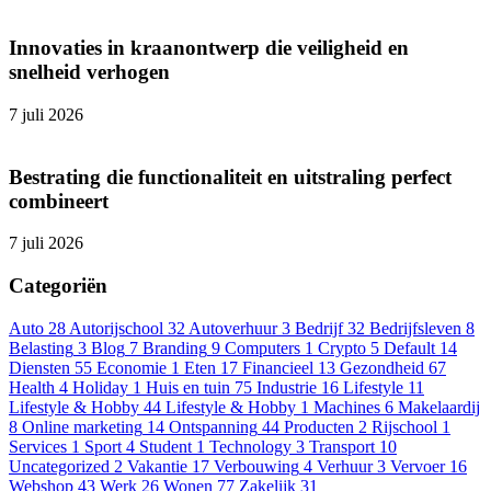
Innovaties in kraanontwerp die veiligheid en
snelheid verhogen
7 juli 2026
Bestrating die functionaliteit en uitstraling perfect
combineert
7 juli 2026
Categoriën
Auto
28
Autorijschool
32
Autoverhuur
3
Bedrijf
32
Bedrijfsleven
8
Belasting
3
Blog
7
Branding
9
Computers
1
Crypto
5
Default
14
Diensten
55
Economie
1
Eten
17
Financieel
13
Gezondheid
67
Health
4
Holiday
1
Huis en tuin
75
Industrie
16
Lifestyle
11
Lifestyle & Hobby
44
Lifestyle & Hobby
1
Machines
6
Makelaardij
8
Online marketing
14
Ontspanning
44
Producten
2
Rijschool
1
Services
1
Sport
4
Student
1
Technology
3
Transport
10
Uncategorized
2
Vakantie
17
Verbouwing
4
Verhuur
3
Vervoer
16
Webshop
43
Werk
26
Wonen
77
Zakelijk
31