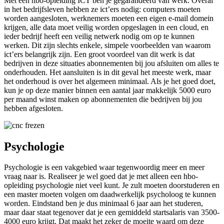
Met een hbo-opleiding ICT ben je gegarandeerd van werk. Overal
in het bedrijfsleven hebben ze ict’ers nodig: computers moeten
worden aangesloten, werknemers moeten een eigen e-mail domein
krijgen, alle data moet veilig worden opgeslagen in een cloud, en
ieder bedrijf heeft een veilig netwerk nodig om op te kunnen
werken. Dit zijn slechts enkele, simpele voorbeelden van waarom
ict’ers belangrijk zijn. Een groot voordeel van dit werk is dat
bedrijven in deze situaties abonnementen bij jou afsluiten om alles te
onderhouden. Het aansluiten is in dit geval het meeste werk, maar
het onderhoud is over het algemeen minimaal. Als je het goed doet,
kun je op deze manier binnen een aantal jaar makkelijk 5000 euro
per maand winst maken op abonnementen die bedrijven bij jou
hebben afgesloten.
Psychologie
Psychologie is een vakgebied waar tegenwoordig meer en meer
vraag naar is. Realiseer je wel goed dat je met alleen een hbo-
opleiding psychologie niet veel kunt. Je zult moeten doorstuderen en
een master moeten volgen om daadwerkelijk psycholoog te kunnen
worden. Eindstand ben je dus minimaal 6 jaar aan het studeren,
maar daar staat tegenover dat je een gemiddeld startsalaris van 3500-
4000 euro krijgt. Dat maakt het zeker de moeite waard om deze