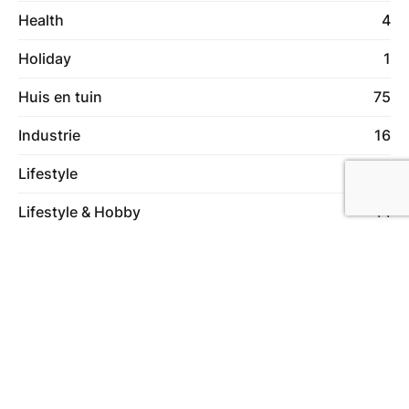
Health
4
Holiday
1
Huis en tuin
75
Industrie
16
Lifestyle
11
Lifestyle & Hobby
44
Lifestyle & Hobby
1
Machines
6
Makelaardij
8
Online marketing
14
Ontspanning
44