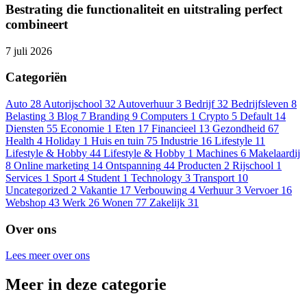
Bestrating die functionaliteit en uitstraling perfect
combineert
7 juli 2026
Categoriën
Auto
28
Autorijschool
32
Autoverhuur
3
Bedrijf
32
Bedrijfsleven
8
Belasting
3
Blog
7
Branding
9
Computers
1
Crypto
5
Default
14
Diensten
55
Economie
1
Eten
17
Financieel
13
Gezondheid
67
Health
4
Holiday
1
Huis en tuin
75
Industrie
16
Lifestyle
11
Lifestyle & Hobby
44
Lifestyle & Hobby
1
Machines
6
Makelaardij
8
Online marketing
14
Ontspanning
44
Producten
2
Rijschool
1
Services
1
Sport
4
Student
1
Technology
3
Transport
10
Uncategorized
2
Vakantie
17
Verbouwing
4
Verhuur
3
Vervoer
16
Webshop
43
Werk
26
Wonen
77
Zakelijk
31
Over ons
Lees meer over ons
Meer in deze categorie