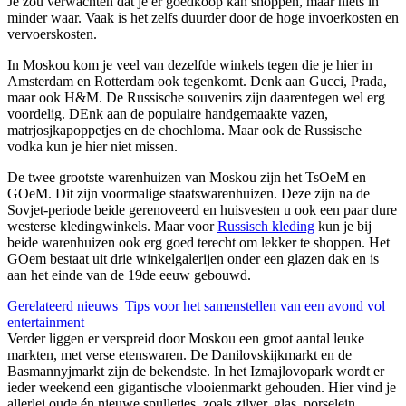
Je zou verwachten dat je er goedkoop kan shoppen, maar niets in
minder waar. Vaak is het zelfs duurder door de hoge invoerkosten en
vervoerskosten.
In Moskou kom je veel van dezelfde winkels tegen die je hier in
Amsterdam en Rotterdam ook tegenkomt. Denk aan Gucci, Prada,
maar ook H&M. De Russische souvenirs zijn daarentegen wel erg
voordelig. DEnk aan de populaire handgemaakte vazen,
matrjosjkapoppetjes en de chochloma. Maar ook de Russische
vodka kun je hier niet missen.
De twee grootste warenhuizen van Moskou zijn het TsOeM en
GOeM. Dit zijn voormalige staatswarenhuizen. Deze zijn na de
Sovjet-periode beide gerenoveerd en huisvesten u ook een paar dure
westerse kledingwinkels. Maar voor
Russisch kleding
kun je bij
beide warenhuizen ook erg goed terecht om lekker te shoppen. Het
GOem bestaat uit drie winkelgalerijen onder een glazen dak en is
aan het einde van de 19de eeuw gebouwd.
Gerelateerd nieuws
Tips voor het samenstellen van een avond vol
entertainment
Verder liggen er verspreid door Moskou een groot aantal leuke
markten, met verse etenswaren. De Danilovskijkmarkt en de
Basmannyjmarkt zijn de bekendste. In het Izmajlovopark wordt er
ieder weekend een gigantische vlooienmarkt gehouden. Hier vind je
allerlei oude én nieuwe spulletjes, zoals zilver, glas, porselein,