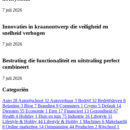
7 juli 2026
Innovaties in kraanontwerp die veiligheid en
snelheid verhogen
7 juli 2026
Bestrating die functionaliteit en uitstraling perfect
combineert
7 juli 2026
Categoriën
Auto
28
Autorijschool
32
Autoverhuur
3
Bedrijf
32
Bedrijfsleven
8
Belasting
3
Blog
7
Branding
9
Computers
1
Crypto
5
Default
14
Diensten
55
Economie
1
Eten
17
Financieel
13
Gezondheid
67
Health
4
Holiday
1
Huis en tuin
75
Industrie
16
Lifestyle
11
Lifestyle & Hobby
44
Lifestyle & Hobby
1
Machines
6
Makelaardij
8
Online marketing
14
Ontspanning
44
Producten
2
Rijschool
1