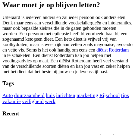
Waar moet je op blijven letten?
Uiteraard is iedereen anders en zal ieder persoon ook anders eten.
Denk maar eens aan verschillende voedselallergieën en intoleranties,
maar ook bepaalde ziektes die in de gaten gehouden moeten
worden. Een persoon met epilepsie heeft bijvoorbeeld baat bij een
zogenaamd ketogeen dieet. Een keto dieet is vrijwel vrij van
koolhydraten, maar is weer rijk aan vetten zoals mayonaise, avocado
en vette vis. Soms is het ook handig om eens een
diëtist Rotterdam
in te schakelen. Een diëtist Rotterdam kan jou helpen met
voedingsadvies op maat. Een diëtist Rotterdam heeft veel verstand
van de verschillende soorten diëten en kan jou vast en zeker helpen
met het dieet dat het beste bij jouw en je levensstijl past.
Tags
Auto
duurzaamheid
huis
inrichten
marketing
Rijschool
tips
vakantie
veiligheid
werk
Recent