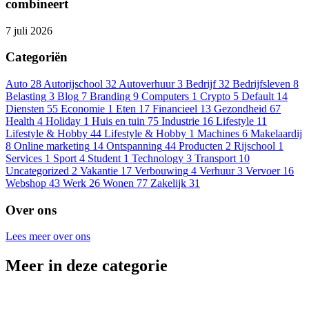
combineert
7 juli 2026
Categoriën
Auto
28
Autorijschool
32
Autoverhuur
3
Bedrijf
32
Bedrijfsleven
8
Belasting
3
Blog
7
Branding
9
Computers
1
Crypto
5
Default
14
Diensten
55
Economie
1
Eten
17
Financieel
13
Gezondheid
67
Health
4
Holiday
1
Huis en tuin
75
Industrie
16
Lifestyle
11
Lifestyle & Hobby
44
Lifestyle & Hobby
1
Machines
6
Makelaardij
8
Online marketing
14
Ontspanning
44
Producten
2
Rijschool
1
Services
1
Sport
4
Student
1
Technology
3
Transport
10
Uncategorized
2
Vakantie
17
Verbouwing
4
Verhuur
3
Vervoer
16
Webshop
43
Werk
26
Wonen
77
Zakelijk
31
Over ons
Lees meer over ons
Meer in deze categorie