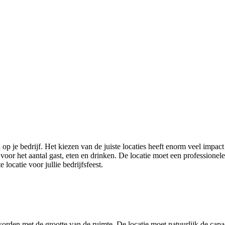
p je bedrijf. Het kiezen van de juiste locaties heeft enorm veel impact
voor het aantal gast, eten en drinken. De locatie moet een professionele
 locatie voor jullie bedrijfsfeest.
worden met de grootte van de ruimte. De locatie moet natuurlijk de ca