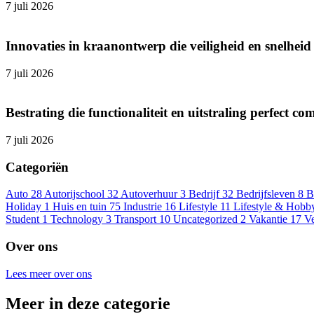
7 juli 2026
Innovaties in kraanontwerp die veiligheid en snelhei
7 juli 2026
Bestrating die functionaliteit en uitstraling perfect co
7 juli 2026
Categoriën
Auto
28
Autorijschool
32
Autoverhuur
3
Bedrijf
32
Bedrijfsleven
8
B
Holiday
1
Huis en tuin
75
Industrie
16
Lifestyle
11
Lifestyle & Hobb
Student
1
Technology
3
Transport
10
Uncategorized
2
Vakantie
17
V
Over ons
Lees meer over ons
Meer in deze categorie