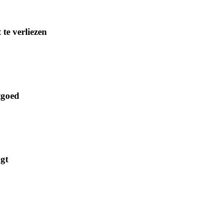
te verliezen
stgoed
gt