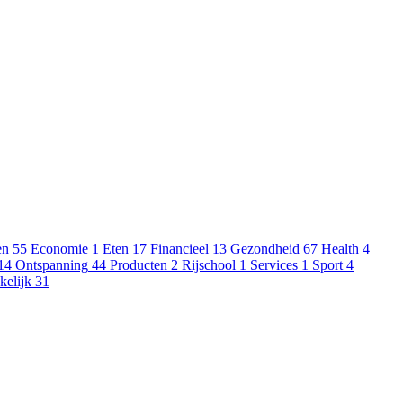
en
55
Economie
1
Eten
17
Financieel
13
Gezondheid
67
Health
4
14
Ontspanning
44
Producten
2
Rijschool
1
Services
1
Sport
4
kelijk
31