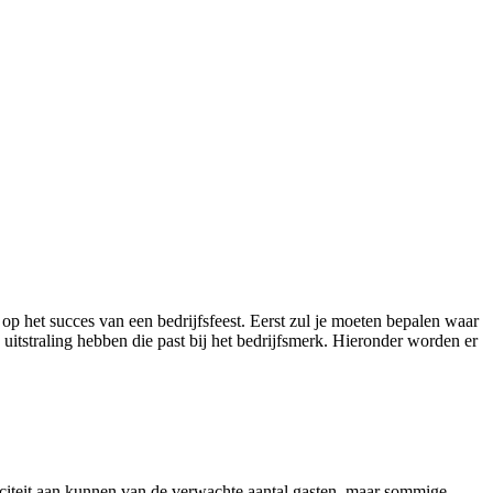
 op het succes van een bedrijfsfeest. Eerst zul je moeten bepalen waar
 uitstraling hebben die past bij het bedrijfsmerk. Hieronder worden er
paciteit aan kunnen van de verwachte aantal gasten, maar sommige