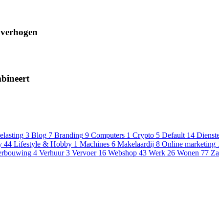
d verhogen
mbineert
elasting
3
Blog
7
Branding
9
Computers
1
Crypto
5
Default
14
Dienst
y
44
Lifestyle & Hobby
1
Machines
6
Makelaardij
8
Online marketing
erbouwing
4
Verhuur
3
Vervoer
16
Webshop
43
Werk
26
Wonen
77
Za