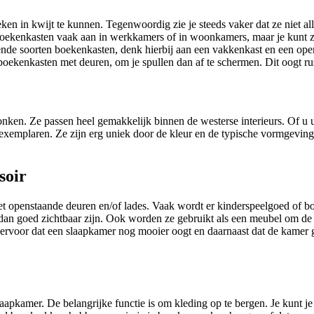
eken in kwijt te kunnen. Tegenwoordig zie je steeds vaker dat ze niet 
ft boekenkasten vaak aan in werkkamers of in woonkamers, maar je kunt
lende soorten boekenkasten, denk hierbij aan een vakkenkast en een op
ok boekenkasten met deuren, om je spullen dan af te schermen. Dit oogt ru
en. Ze passen heel gemakkelijk binnen de westerse interieurs. Of u uw 
ote exemplaren. Ze zijn erg uniek door de kleur en de typische vormgevi
soir
et openstaande deuren en/of lades. Vaak wordt er kinderspeelgoed of 
n goed zichtbaar zijn. Ook worden ze gebruikt als een meubel om de tv 
gt ervoor dat een slaapkamer nog mooier oogt en daarnaast dat de kamer g
aapkamer. De belangrijke functie is om kleding op te bergen. Je kunt 