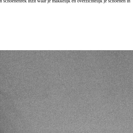
 schoenenrek inzit waar je makkelijk en overzichtelijk je schoenen in