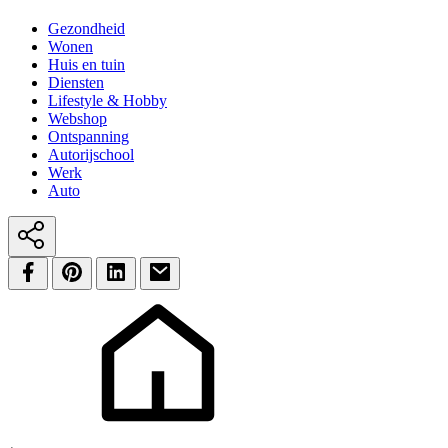
Gezondheid
Wonen
Huis en tuin
Diensten
Lifestyle & Hobby
Webshop
Ontspanning
Autorijschool
Werk
Auto