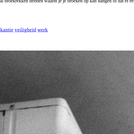
al broekrekken hebben waarin je je broeken op kan hangen of dat er een
kantie
veiligheid
werk