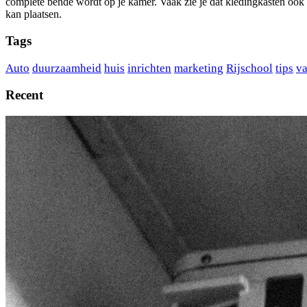
complete bende wordt op je kamer. Vaak zie je dat kledingkasten ook 
kan plaatsen.
Tags
Auto
duurzaamheid
huis
inrichten
marketing
Rijschool
tips
va
Recent