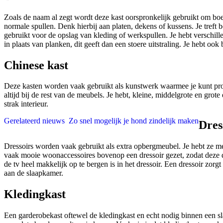
Zoals de naam al zegt wordt deze kast oorspronkelijk gebruikt om bo
normale spullen. Denk hierbij aan platen, dekens of kussens. Je tre
gebruikt voor de opslag van kleding of werkspullen. Je hebt verschil
in plaats van planken, dit geeft dan een stoere uitstraling. Je hebt o
Chinese kast
Deze kasten worden vaak gebruikt als kunstwerk waarmee je kunt pronk
altijd bij de rest van de meubels. Je hebt, kleine, middelgrote en gr
strak interieur.
Gerelateerd nieuws
Zo snel mogelijk je hond zindelijk maken
Dres
Dressoirs worden vaak gebruikt als extra opbergmeubel. Je hebt ze m
vaak mooie woonaccessoires bovenop een dressoir gezet, zodat deze da
de tv heel makkelijk op te bergen is in het dressoir. Een dressoir zor
aan de slaapkamer.
Kledingkast
Een garderobekast oftewel de kledingkast en echt nodig binnen een sl