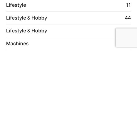
Lifestyle
11
Lifestyle & Hobby
44
Lifestyle & Hobby
1
Machines
6
Makelaardij
8
Online marketing
14
Ontspanning
44
Producten
2
Rijschool
1
Services
1
Sport
4