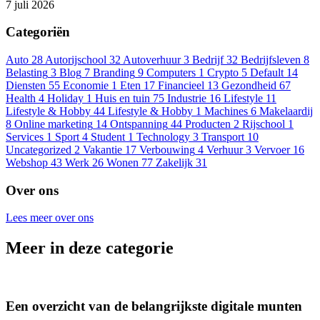
7 juli 2026
Categoriën
Auto
28
Autorijschool
32
Autoverhuur
3
Bedrijf
32
Bedrijfsleven
8
Belasting
3
Blog
7
Branding
9
Computers
1
Crypto
5
Default
14
Diensten
55
Economie
1
Eten
17
Financieel
13
Gezondheid
67
Health
4
Holiday
1
Huis en tuin
75
Industrie
16
Lifestyle
11
Lifestyle & Hobby
44
Lifestyle & Hobby
1
Machines
6
Makelaardij
8
Online marketing
14
Ontspanning
44
Producten
2
Rijschool
1
Services
1
Sport
4
Student
1
Technology
3
Transport
10
Uncategorized
2
Vakantie
17
Verbouwing
4
Verhuur
3
Vervoer
16
Webshop
43
Werk
26
Wonen
77
Zakelijk
31
Over ons
Lees meer over ons
Meer in deze categorie
Een overzicht van de belangrijkste digitale munten