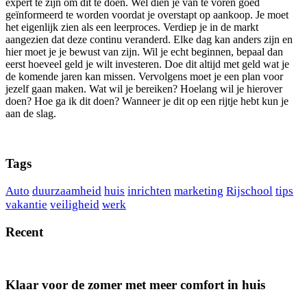
expert te zijn om dit te doen. Wel dien je van te voren goed
geïnformeerd te worden voordat je overstapt op aankoop. Je moet
het eigenlijk zien als een leerproces. Verdiep je in de markt
aangezien dat deze continu veranderd. Elke dag kan anders zijn en
hier moet je je bewust van zijn. Wil je echt beginnen, bepaal dan
eerst hoeveel geld je wilt investeren. Doe dit altijd met geld wat je
de komende jaren kan missen. Vervolgens moet je een plan voor
jezelf gaan maken. Wat wil je bereiken? Hoelang wil je hierover
doen? Hoe ga ik dit doen? Wanneer je dit op een rijtje hebt kun je
aan de slag.
Tags
Auto
duurzaamheid
huis
inrichten
marketing
Rijschool
tips
vakantie
veiligheid
werk
Recent
Klaar voor de zomer met meer comfort in huis