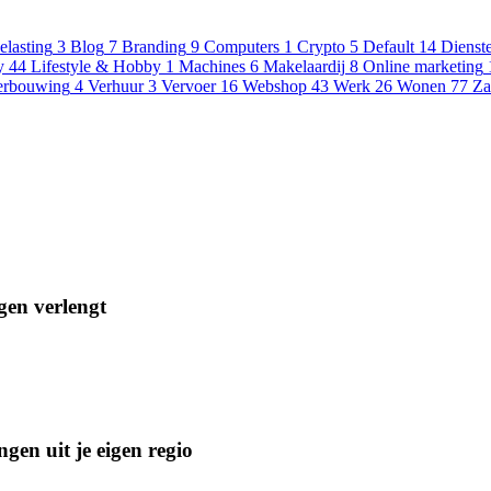
elasting
3
Blog
7
Branding
9
Computers
1
Crypto
5
Default
14
Dienst
y
44
Lifestyle & Hobby
1
Machines
6
Makelaardij
8
Online marketing
erbouwing
4
Verhuur
3
Vervoer
16
Webshop
43
Werk
26
Wonen
77
Za
gen verlengt
gen uit je eigen regio