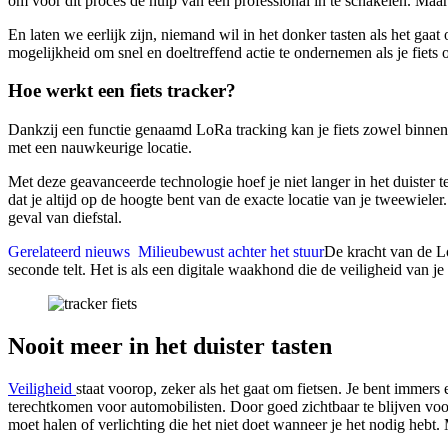
om voor dit proces de hulp van een professional in te schakelen. Maa
En laten we eerlijk zijn, niemand wil in het donker tasten als het gaa
mogelijkheid om snel en doeltreffend actie te ondernemen als je fiets on
Hoe werkt een fiets tracker?
Dankzij een functie genaamd LoRa tracking kan je fiets zowel binnen 
met een nauwkeurige locatie.
Met deze geavanceerde technologie hoef je niet langer in het duister te 
dat je altijd op de hoogte bent van de exacte locatie van je tweewieler
geval van diefstal.
Gerelateerd nieuws
Milieubewust achter het stuur
De kracht van de Lo
seconde telt. Het is als een digitale waakhond die de veiligheid van je
Nooit meer in het duister tasten
Veiligheid
staat voorop, zeker als het gaat om fietsen. Je bent immer
terechtkomen voor automobilisten. Door goed zichtbaar te blijven vo
moet halen of verlichting die het niet doet wanneer je het nodig hebt. 