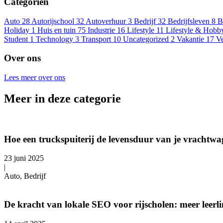
Categoriën
Auto
28
Autorijschool
32
Autoverhuur
3
Bedrijf
32
Bedrijfsleven
8
B
Holiday
1
Huis en tuin
75
Industrie
16
Lifestyle
11
Lifestyle & Hobb
Student
1
Technology
3
Transport
10
Uncategorized
2
Vakantie
17
V
Over ons
Lees meer over ons
Meer in deze categorie
Hoe een truckspuiterij de levensduur van je vrachtwa
23 juni 2025
|
Auto, Bedrijf
De kracht van lokale SEO voor rijscholen: meer leerlin