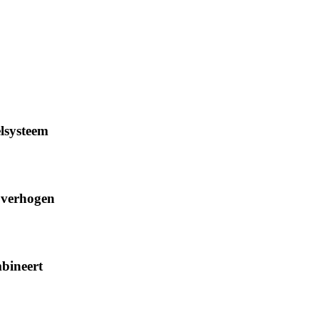
elsysteem
d verhogen
mbineert