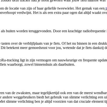
r zonder deze tracker had je nooit geweten waar jouw fiets naartoe wa
t om de locatie van zijn of haar geliefde tweewieler. Het gemak van een
t
verhoopt verdwijnt. Het is als een extra paar ogen dat altijd waakt over j
als buiten worden teruggevonden. Door een krachtige radiofrequentie is
tasten over de verblijfplaats van je fiets. Of het nu binnen in een drukk
. Dit betekent meer gemoedsrust voor jou, wetende dat je fiets dankzij d
Ra-tracking ligt in zijn vermogen om nauwkeurige en frequente updates 
 fiets waarborgt, zowel binnenshuis als daarbuiten.
s een van de zwaksten, maar tegelijkertijd ook een van de meest wendbar
or andere weggebruikers biedt het gebruik van slimme verlichting een
Met slimme verlichting ben je altijd voorzien van dat cruciale element tij