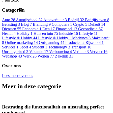
7 juli 2026
Categoriën
Auto
28
Autorijschool
32
Autoverhuur
3
Bedrijf
32
Bedrijfsleven
8
Belasting
3
Blog
7
Branding
9
Computers
1
Crypto
5
Default
14
Diensten
55
Economie
1
Eten
17
Financieel
13
Gezondheid
67
Health
4
Holiday
1
Huis en tuin
75
Industrie
16
Lifestyle
11
Lifestyle & Hobby
44
Lifestyle & Hobby
1
Machines
6
Makelaardij
8
Online marketing
14
Ontspanning
44
Producten
2
Rijschool
1
Services
1
Sport
4
Student
1
Technology
3
Transport
10
Uncategorized
2
Vakantie
17
Verbouwing
4
Verhuur
3
Vervoer
16
Webshop
43
Werk
26
Wonen
77
Zakelijk
31
Over ons
Lees meer over ons
Meer in deze categorie
Bestrating die functionaliteit en uitstraling perfect
combineert