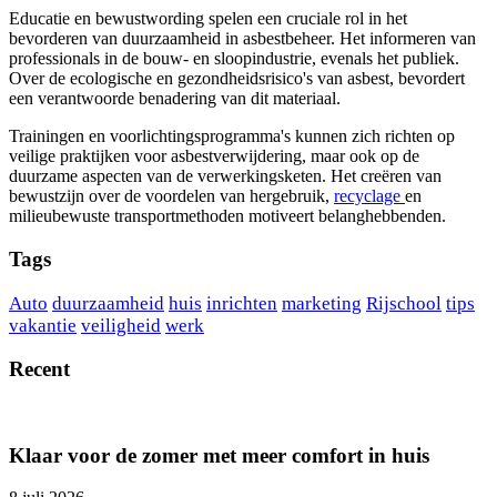
Educatie en bewustwording spelen een cruciale rol in het
bevorderen van duurzaamheid in asbestbeheer. Het informeren van
professionals in de bouw- en sloopindustrie, evenals het publiek.
Over de ecologische en gezondheidsrisico's van asbest, bevordert
een verantwoorde benadering van dit materiaal.
Trainingen en voorlichtingsprogramma's kunnen zich richten op
veilige praktijken voor asbestverwijdering, maar ook op de
duurzame aspecten van de verwerkingsketen. Het creëren van
bewustzijn over de voordelen van hergebruik,
recyclage
en
milieubewuste transportmethoden motiveert belanghebbenden.
Tags
Auto
duurzaamheid
huis
inrichten
marketing
Rijschool
tips
vakantie
veiligheid
werk
Recent
Klaar voor de zomer met meer comfort in huis