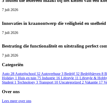
5 fouten die iedereen maakt bij het kiezen van een ko
7 juli 2026
Innovaties in kraanontwerp die veiligheid en snelhei
7 juli 2026
Bestrating die functionaliteit en uitstraling perfect co
7 juli 2026
Categoriën
Auto
28
Autorijschool
32
Autoverhuur
3
Bedrijf
32
Bedrijfsleven
8
B
Holiday
1
Huis en tuin
75
Industrie
16
Lifestyle
11
Lifestyle & Hobb
Student
1
Technology
3
Transport
10
Uncategorized
2
Vakantie
17
V
Over ons
Lees meer over ons