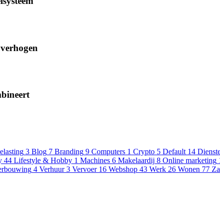
elsysteem
d verhogen
mbineert
elasting
3
Blog
7
Branding
9
Computers
1
Crypto
5
Default
14
Dienst
y
44
Lifestyle & Hobby
1
Machines
6
Makelaardij
8
Online marketing
erbouwing
4
Verhuur
3
Vervoer
16
Webshop
43
Werk
26
Wonen
77
Za