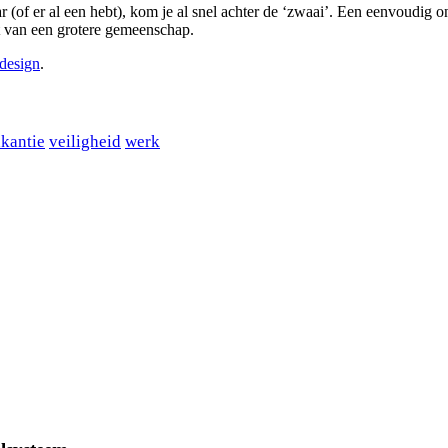
r (of er al een hebt), kom je al snel achter de ‘zwaai’. Een eenvoudig o
akt van een grotere gemeenschap.
tdesign
.
kantie
veiligheid
werk