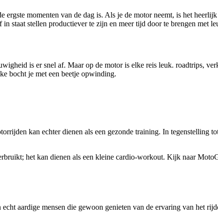
 de ergste momenten van de dag is. Als je de motor neemt, is het heerli
n staat stellen productiever te zijn en meer tijd door te brengen met leu
euwigheid is er snel af. Maar op de motor is elke reis leuk. roadtrips,
 elke bocht je met een beetje opwinding.
motorrijden kan echter dienen als een gezonde training. In tegenstellin
bruikt; het kan dienen als een kleine cardio-workout. Kijk naar MotoGP-
n echt aardige mensen die gewoon genieten van de ervaring van het rijd